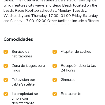
views. The hotel also features 2 bars, Radio Rooftop Bar
which features city views and Beso Beach located on the
beach. Radio Rooftop scheduleL Monday, Tuesday,
Wednesday and Thursday: 17:00- 01:00 Friday, Saturday
and Sunday: 17:00- 02:00 Other facilities include a fitness
and a well-being center. The Kids Club is only open during
high season (July and August) from Wednesday to Sunday,
from 10:00 to 18:00, and it and closes two days a week,
Comodidades
Mondays and Tuesdays. Pets are welcome and they can
enjoy in-room facilities. Buses to central Sitges stop yards
Servicio de
Alquiler de coches
from the Terramar. You can reach central Barcelona in 40
habitaciones
minutes, by car or train. Barcelona Airport is 15 mi away.
Private parking is available on site and charges are
Zona de juegos para
Recepción abierta las
applicable. License Number(s): HB-000061
niños
24 horas
Televisión por
Gimnasio
cable/satélite
La propiedad se
Restaurante
limpia con
desinfectante.