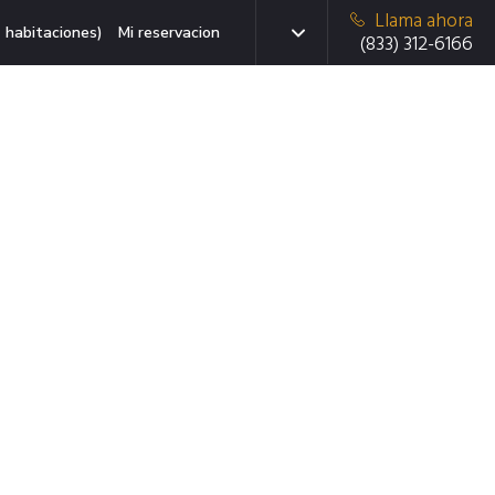
Llama ahora
 habitaciones)
Mi reservacion
(833) 312-6166