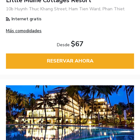
Little Muine Cottages Resort
10b Huynh Thuc Khang Street, Ham Tien Ward, Phan Thiet
Internet gratis
Más comodidades
$67
Desde
RESERVAR AHORA