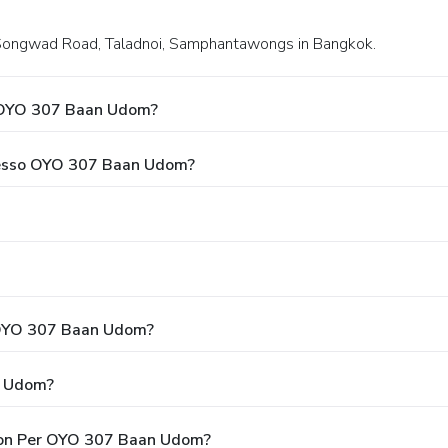
i, Songwad Road, Taladnoi, Samphantawongs in Bangkok.
 OYO 307 Baan Udom?
Presso OYO 307 Baan Udom?
o OYO 307 Baan Udom?
n Udom?
upon Per OYO 307 Baan Udom?