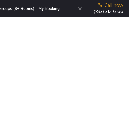
Call now
Groups (9+ Rooms)
My Booking
(833) 312-6166