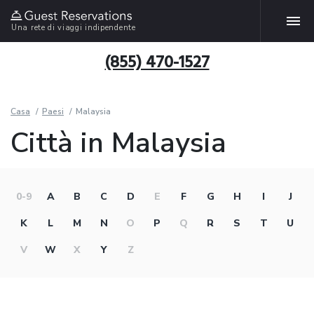
Una rete di viaggi indipendente
(855) 470-1527
Casa
Paesi
Malaysia
Città in Malaysia
0-9
A
B
C
D
E
F
G
H
I
J
K
L
M
N
O
P
Q
R
S
T
U
V
W
X
Y
Z