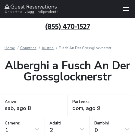
Una rete di viaggi indipendente
(855) 470-1527
Home
Countries
Austria
Fusch An Der Grossglocknerstr
Alberghi a Fusch An Der
Grossglocknerstr
Arrivo:
Partenza:
Camere:
Adulti
Bambini
1
2
0