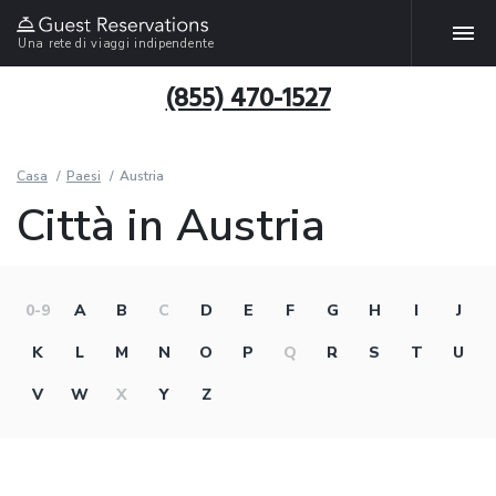
Una rete di viaggi indipendente
(855) 470-1527
Casa
Paesi
Austria
Città in Austria
0-9
A
B
C
D
E
F
G
H
I
J
K
L
M
N
O
P
Q
R
S
T
U
V
W
X
Y
Z