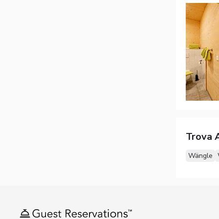
Trova A
Wängle