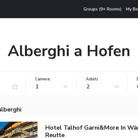
Groups (9+ Rooms)
My Bo
Alberghi a Hofen
Camere:
Adulti
1
2
alberghi
Hotel Talhof Garni&more In Wä
Reutte