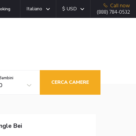
Call now
Italiano
$ USD
oking
(888) 784-0532
Bambini
CERCA CAMERE
0
ngle Bei