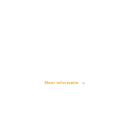
Wij zijn een onafhankelijk reisnetwerk
dat wereldwijd meer dan 100.000 hotels aanbiedt
Meer informatie