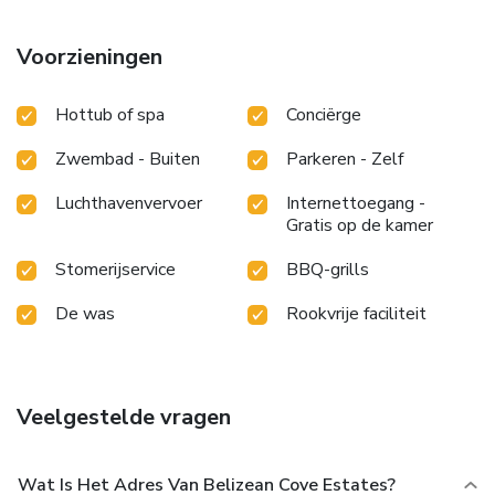
amenities at this Mediterranean hotel include
complimentary wireless Internet access, concierge services,
Voorzieningen
and wedding services.
EPS Business, Other Amenities
Featured amenities include complimentary wired Internet
Hottub of spa
Conciërge
access, dry cleaning/laundry services, and multilingual staff.
A roundtrip airport shuttle is provided for a surcharge at
Zwembad - Buiten
Parkeren - Zelf
scheduled times, and free self parking is available onsite.
Luchthavenvervoer
Internettoegang -
Gratis op de kamer
Stomerijservice
BBQ-grills
De was
Rookvrije faciliteit
Veelgestelde vragen
Wat Is Het Adres Van Belizean Cove Estates?