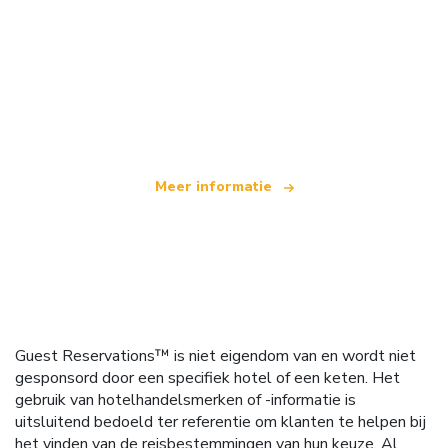
Wij zijn een onafhankelijk reisnetwerk
dat wereldwijd meer dan 100.000 hotels aanbiedt
Meer informatie
Guest Reservations™ is niet eigendom van en wordt niet
gesponsord door een specifiek hotel of een keten. Het
gebruik van hotelhandelsmerken of -informatie is
uitsluitend bedoeld ter referentie om klanten te helpen bij
het vinden van de reisbestemmingen van hun keuze. Al