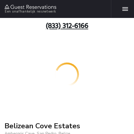
Een onafhankelijk reisnetwerk
(833) 312-6166
Belizean Cove Estates
Ambergris Caye, San Pedro, Belize