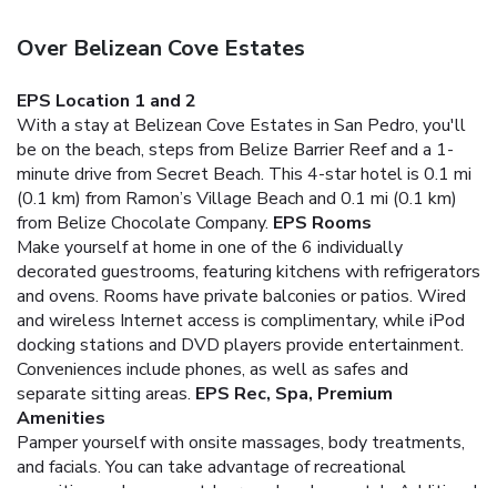
Over Belizean Cove Estates
EPS Location 1 and 2
With a stay at Belizean Cove Estates in San Pedro, you'll
be on the beach, steps from Belize Barrier Reef and a 1-
minute drive from Secret Beach. This 4-star hotel is 0.1 mi
(0.1 km) from Ramon’s Village Beach and 0.1 mi (0.1 km)
from Belize Chocolate Company.
EPS Rooms
Make yourself at home in one of the 6 individually
decorated guestrooms, featuring kitchens with refrigerators
and ovens. Rooms have private balconies or patios. Wired
and wireless Internet access is complimentary, while iPod
docking stations and DVD players provide entertainment.
Conveniences include phones, as well as safes and
separate sitting areas.
EPS Rec, Spa, Premium
Amenities
Pamper yourself with onsite massages, body treatments,
and facials. You can take advantage of recreational
amenities such as an outdoor pool and a spa tub. Additional