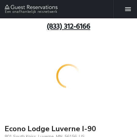
Een onafhankelijk reisnetwerk
(833) 312-6166
Econo Lodge Luverne I-90
801 South Kniss, Luverne, MN, 56156, US