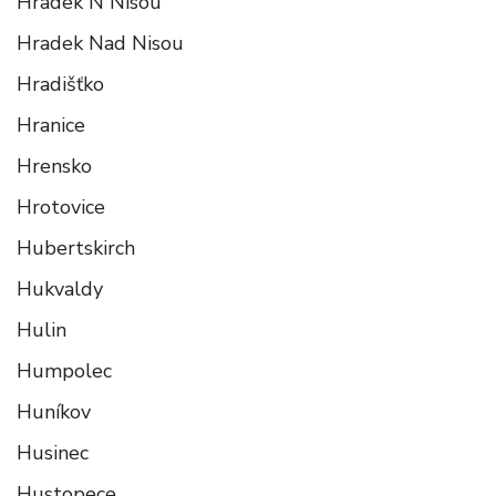
Hradek N Nisou
Hradek Nad Nisou
Hradišťko
Hranice
Hrensko
Hrotovice
Hubertskirch
Hukvaldy
Hulin
Humpolec
Huníkov
Husinec
Hustopece