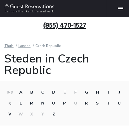
Een onafhankelijk reisnetwerk
(855) 470-1527
Thuis
Landen
Czech Republic
Steden in Czech
Republic
0-9
A
B
C
D
E
F
G
H
I
J
K
L
M
N
O
P
Q
R
S
T
U
V
W
X
Y
Z