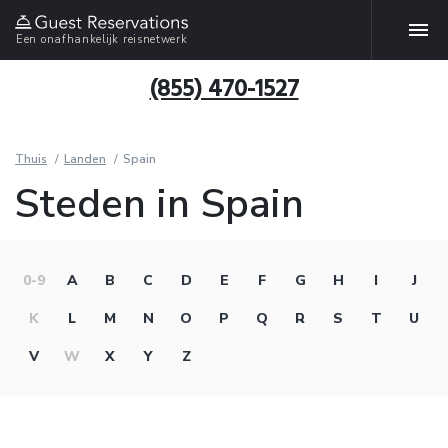
Een onafhankelijk reisnetwerk
(855) 470-1527
Thuis
Landen
Spain
Steden in Spain
0-9
A
B
C
D
E
F
G
H
I
J
K
L
M
N
O
P
Q
R
S
T
U
V
W
X
Y
Z