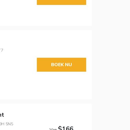
T7
BOEK NU
nt
S9H 5N5
$166
Van