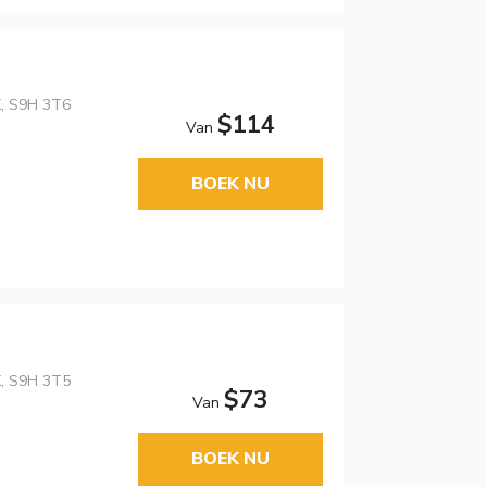
K, S9H 3T6
$114
Van
BOEK NU
K, S9H 3T5
$73
Van
BOEK NU