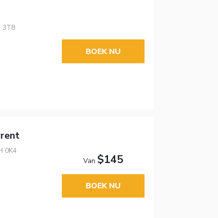
H 3T8
BOEK NU
rent
H 0K4
$145
Van
BOEK NU