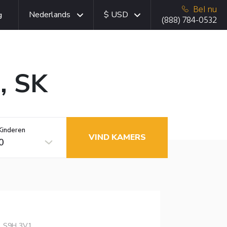
Bel nu
Nederlands
$ USD
g
(888) 784-0532
, SK
Kinderen
VIND KAMERS
0
K, S9H 3V1