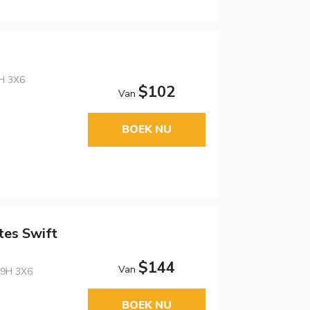
9H 3X6
$102
Van
BOEK NU
tes Swift
$144
Van
 S9H 3X6
BOEK NU