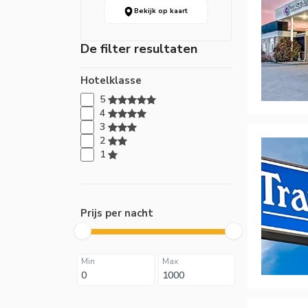
Bekijk op kaart
De filter resultaten
Hotelklasse
5
4
3
2
1
Prijs per nacht
Min
Max