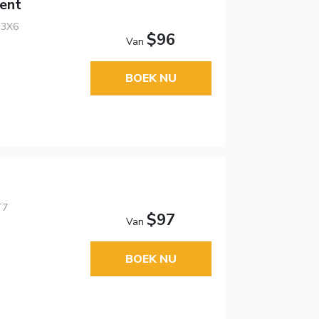
ent
 3X6
$96
Van
BOEK NU
T7
$97
Van
BOEK NU