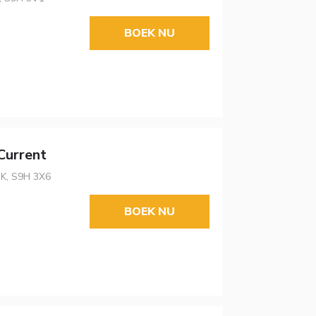
BOEK NU
Current
SK, S9H 3X6
BOEK NU