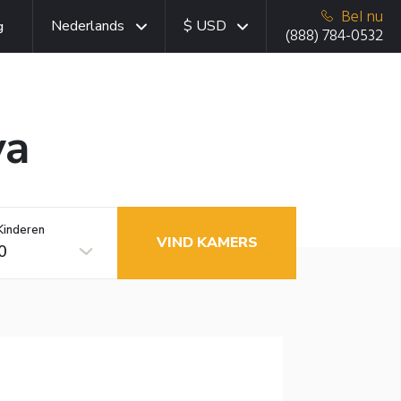
Bel nu
Nederlands
$ USD
g
(888) 784-0532
ya
Kinderen
VIND KAMERS
0