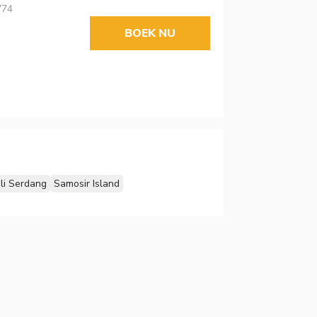
774
BOEK NU
li Serdang
Samosir Island