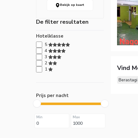
Bekijk op kaart
De filter resultaten
Hotelklasse
5
4
3
2
Vind M
1
Berastagi
Prijs per nacht
Min
Max