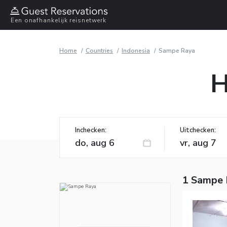
Een onafhankelijk reisnetwerk
Home
Countries
Indonesia
Sampe Raya
H
Inchecken:
Uitchecken:
1 Sampe 