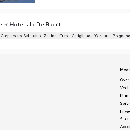
eer Hotels In De Buurt
Carpignano Salentino
Zollino
Cursi
Corigliano dʼOtranto
Pisignan
Meer
Over
Veel
Klan
Serv
Priva
Site
Accom