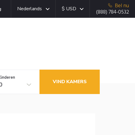
Bel nu
Nederlands
$ USD
g
(888) 784-0532
Kinderen
VIND KAMERS
0