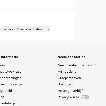
o
Serrano
Sternatia
Palmariggi
 informatie
Neem contact op
 ons
Neem contact met ons op
gestelde vragen
Mijn boeking
tbeoordelingen
Groepstarieven
icevoorwaarden
Bruiloften
cybeleid
Verlengd verblijf
map
Privacykeuzes
odatielijst