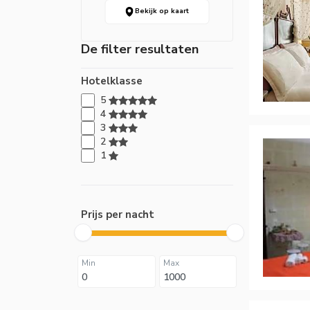
Bekijk op kaart
De filter resultaten
Hotelklasse
5
4
3
2
1
Prijs per nacht
Min
Max