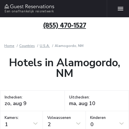
Een onafhankelijk reisnetwerk
(855) 470-1527
Home
Countries
U.S.A.
Alamogordo, NM
Hotels in Alamogordo,
NM
Inchecken:
Uitchecken:
Kamers:
Volwassenen
Kinderen
1
2
0