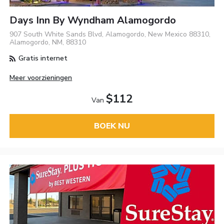
Days Inn By Wyndham Alamogordo
907 South White Sands Blvd, Alamogordo, New Mexico 88310,
Alamogordo, NM, 88310
Gratis internet
Meer voorzieningen
$112
Van
BOEK NU