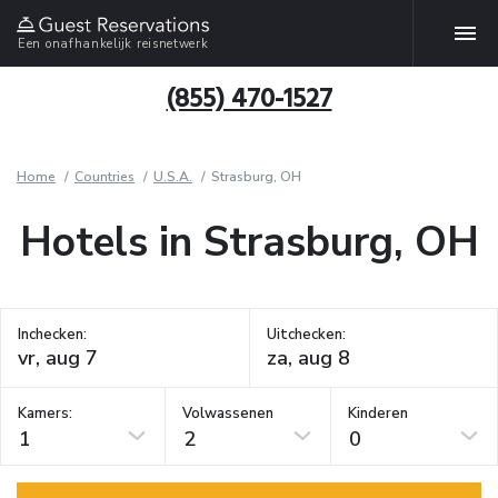
Een onafhankelijk reisnetwerk
(855) 470-1527
Home
Countries
U.S.A.
Strasburg, OH
Hotels in Strasburg, OH
Inchecken:
Uitchecken:
Kamers:
Volwassenen
Kinderen
1
2
0