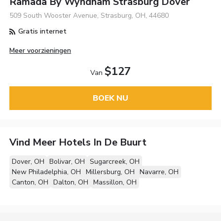
Ramada By Wyndham Strasburg Dover
509 South Wooster Avenue, Strasburg, OH, 44680
Gratis internet
Meer voorzieningen
$127
Van
BOEK NU
Vind Meer Hotels In De Buurt
Dover, OH
Bolivar, OH
Sugarcreek, OH
New Philadelphia, OH
Millersburg, OH
Navarre, OH
Canton, OH
Dalton, OH
Massillon, OH