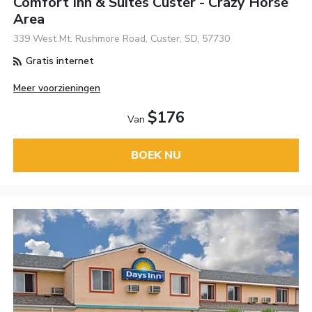
Comfort Inn & Suites Custer - Crazy Horse
Area
339 West Mt. Rushmore Road, Custer, SD, 57730
Gratis internet
Meer voorzieningen
$176
Van
BOEK NU