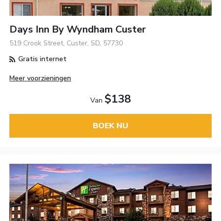
Days Inn By Wyndham Custer
519 Crook Street, Custer, SD, 57730
Gratis internet
Meer voorzieningen
$138
Van
BOEK NU