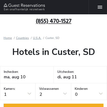
Een onafhankelijk reisnetwerk
(855) 470-1527
Home
Countries
U.S.A.
Custer, SD
Hotels in Custer, SD
Inchecken:
Uitchecken:
Kamers:
Volwassenen
Kinderen
1
2
0