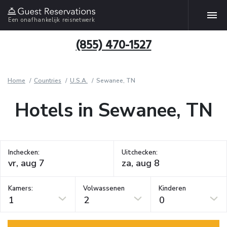
Een onafhankelijk reisnetwerk
(855) 470-1527
Home
Countries
U.S.A.
Sewanee, TN
Hotels in Sewanee, TN
Inchecken:
Uitchecken:
Kamers:
Volwassenen
Kinderen
1
2
0