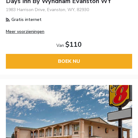
Days Inn By Wyndham Evanston WY
1983 Harrison Drive, Evanston, WY, 82930
Gratis internet
Meer voorzieningen
$110
Van
BOEK NU