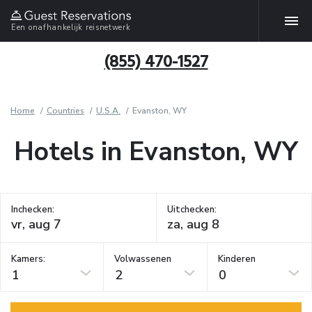
Een onafhankelijk reisnetwerk
(855) 470-1527
Home
Countries
U.S.A.
Evanston, WY
Hotels in Evanston, WY
Inchecken:
Uitchecken:
Kamers:
Volwassenen
Kinderen
1
2
0