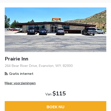
Prairie Inn
264 Bear River Drive, Evanston, WY, 82930
Gratis internet
Meer voorzieningen
$115
Van
BOEK NU