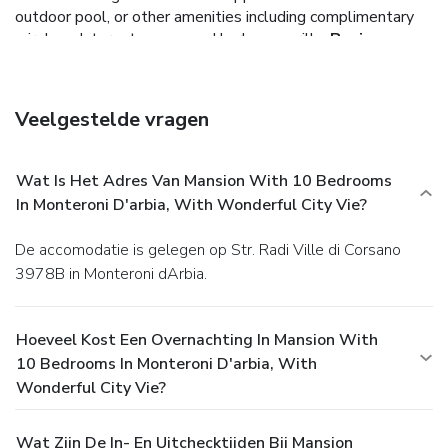
outdoor pool, or other amenities including complimentary
wireless Internet access and barbecue grills.
Business,
Other Amenities
Free self parking is available onsite.
Veelgestelde vragen
Wat Is Het Adres Van Mansion With 10 Bedrooms
In Monteroni D'arbia, With Wonderful City Vie?
De accomodatie is gelegen op Str. Radi Ville di Corsano
3978B in Monteroni dArbia.
Hoeveel Kost Een Overnachting In Mansion With
10 Bedrooms In Monteroni D'arbia, With
Wonderful City Vie?
Wat Zijn De In- En Uitchecktijden Bij Mansion