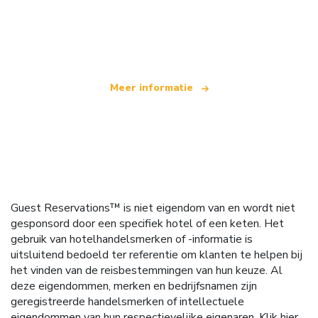
Wij zijn een onafhankelijk reisnetwerk
dat wereldwijd meer dan 100.000 hotels aanbiedt
Meer informatie
Guest Reservations™ is niet eigendom van en wordt niet
gesponsord door een specifiek hotel of een keten. Het
gebruik van hotelhandelsmerken of -informatie is
uitsluitend bedoeld ter referentie om klanten te helpen bij
het vinden van de reisbestemmingen van hun keuze. Al
deze eigendommen, merken en bedrijfsnamen zijn
geregistreerde handelsmerken of intellectuele
eigendommen van hun respectievelijke eigenaren.
Klik hier