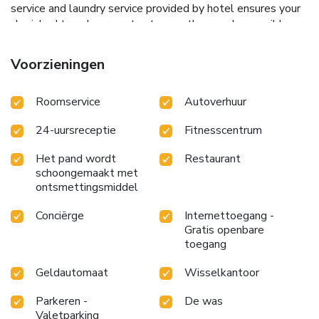
service and laundry service provided by hotel ensures your
cherished travel garments stay spotless and accessible.
Your stay will be comfortable with the presence of 24-hour
room service, room service and daily housekeeping as an in-
Voorzieningen
room amenity for your relaxation and enjoyment. Need
something at the last minute? The convenience stores has
Roomservice
Autoverhuur
you covered, ensuring your requirements are met without
any inconvenience.Smoking is permitted solely in the
24-uursreceptie
Fitnesscentrum
specified smoking zones allocated by hotel. Various
excellent meal offerings at hotel ensure that enticing and
Het pand wordt
Restaurant
easily accessible options are constantly available. Upon
schoongemaakt met
your arrival, don't miss experiencing bar for enjoyable in-
ontsmettingsmiddel
house evening entertainment. Vân Anh Hotel provides a
superb assortment of leisure amenities for guests to enjoy.
Conciërge
Internettoegang -
Unwind effortlessly each day by exploring the sauna,
Gratis openbare
conveniently situated within the hotel.Guests who enjoy
toegang
maintaining their fitness regimen while on holiday can visit
Geldautomaat
Wisselkantoor
the fitness center provided by hotel.
Parkeren -
De was
Valetparking