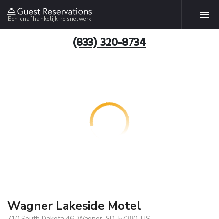
Een onafhankelijk reisnetwerk
(833) 320-8734
Wagner Lakeside Motel
710 South Dakota 46, Wagner, SD, 57380, US