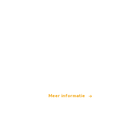
Wij zijn een onafhankelijk reisnetwerk
dat wereldwijd meer dan 100.000 hotels aanbiedt
Meer informatie