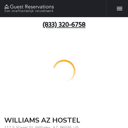
Een onafhankelijk reisnetwerk
(833) 320-6758
WILLIAMS AZ HOSTEL
117 S Slagel St, Williams, AZ, 86046, US