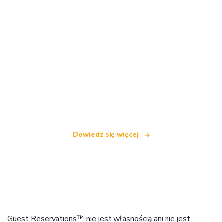
Jesteśmy niezależną siecią turystyczną
oferującą ponad 100 000 hoteli na całym świecie
Dowiedz się więcej
Guest Reservations™ nie jest własnością ani nie jest