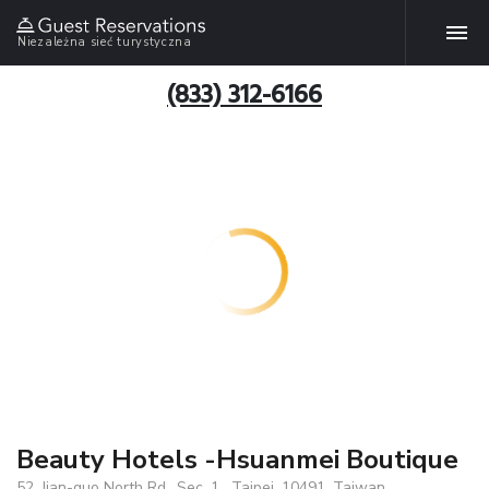
Niezależna sieć turystyczna
(833) 312-6166
Beauty Hotels -Hsuanmei Boutique
52, Jian-guo North Rd., Sec. 1 , Taipei, 10491, Taiwan