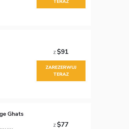
TERAZ
$91
Z
ZAREZERWUJ
TERAZ
age Ghats
$77
Z