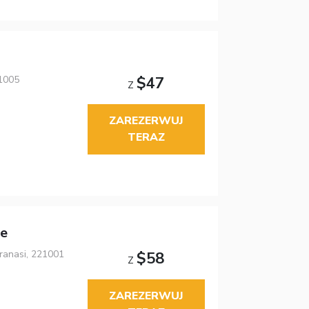
21005
$47
Z
ZAREZERWUJ
TERAZ
ce
ranasi, 221001
$58
Z
ZAREZERWUJ