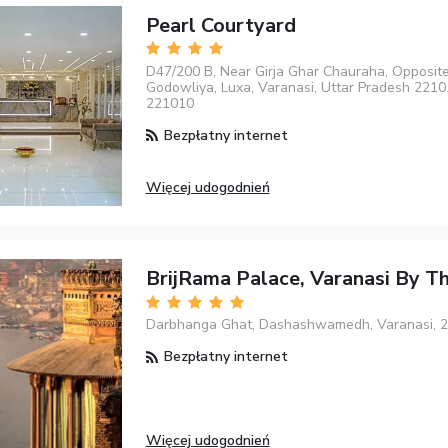
Pearl Courtyard
D47/200 B, Near Girja Ghar Chauraha, Opposit
Godowliya, Luxa, Varanasi, Uttar Pradesh 2210
221010
Bezpłatny internet
Więcej udogodnień
BrijRama Palace, Varanasi By T
Darbhanga Ghat, Dashashwamedh, Varanasi, 
Bezpłatny internet
Więcej udogodnień