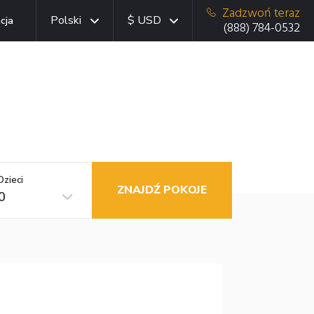
Zadzwoń teraz
Polski
$ USD
cja
(888) 784-0532
Dzieci
ZNAJDŹ POKOJE
0