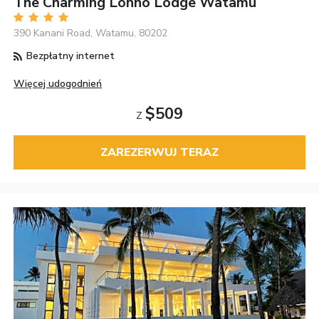
The Charming Lonno Lodge Watamu
390 Kanani Road, Watamu, 80202
Bezpłatny internet
Więcej udogodnień
$509
Z
ZAREZERWUJ TERAZ