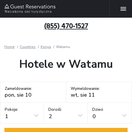
Niezależna sieć turystyczna
(855) 470-1527
Home
Countries
Kenya
Watamu
Hotele w Watamu
Zameldowanie:
Wymeldowanie:
Pokoje:
Dorośli
Dzieci
1
2
0