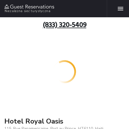
Niezależna sieć turystyczna
(833) 320-5409
Hotel Royal Oasis
115, Rue Panamericaine, Port au Prince, HT6110, Haiti