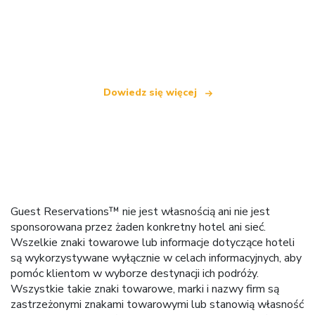
Jesteśmy niezależną siecią turystyczną
oferującą ponad 100 000 hoteli na całym świecie
Dowiedz się więcej
Guest Reservations™ nie jest własnością ani nie jest
sponsorowana przez żaden konkretny hotel ani sieć.
Wszelkie znaki towarowe lub informacje dotyczące hoteli
są wykorzystywane wyłącznie w celach informacyjnych, aby
pomóc klientom w wyborze destynacji ich podróży.
Wszystkie takie znaki towarowe, marki i nazwy firm są
zastrzeżonymi znakami towarowymi lub stanowią własność