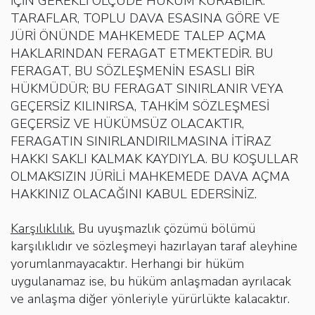
İÇİN GEREKLİ ÖLÇÜDE HÜKÜM KURABİLİR.
TARAFLAR, TOPLU DAVA ESASINA GÖRE VE
JÜRİ ÖNÜNDE MAHKEMEDE TALEP AÇMA
HAKLARINDAN FERAGAT ETMEKTEDİR. BU
FERAGAT, BU SÖZLEŞMENİN ESASLI BİR
HÜKMÜDÜR; BU FERAGAT SINIRLANIR VEYA
GEÇERSİZ KILINIRSA, TAHKİM SÖZLEŞMESİ
GEÇERSİZ VE HÜKÜMSÜZ OLACAKTIR,
FERAGATIN SINIRLANDIRILMASINA İTİRAZ
HAKKI SAKLI KALMAK KAYDIYLA. BU KOŞULLAR
OLMAKSIZIN JÜRİLİ MAHKEMEDE DAVA AÇMA
HAKKINIZ OLACAĞINI KABUL EDERSİNİZ.
Karşılıklılık.
Bu uyuşmazlık çözümü bölümü
karşılıklıdır ve sözleşmeyi hazırlayan taraf aleyhine
yorumlanmayacaktır. Herhangi bir hüküm
uygulanamaz ise, bu hüküm anlaşmadan ayrılacak
ve anlaşma diğer yönleriyle yürürlükte kalacaktır.