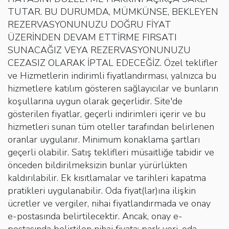
TUTAR. BU DURUMDA, MÜMKÜNSE, BEKLEYEN
REZERVASYONUNUZU DOĞRU FİYAT
ÜZERİNDEN DEVAM ETTİRME FIRSATI
SUNACAĞIZ VEYA REZERVASYONUNUZU
CEZASIZ OLARAK İPTAL EDECEĞİZ. Özel teklifler
ve Hizmetlerin indirimli fiyatlandırması, yalnızca bu
hizmetlere katılım gösteren sağlayıcılar ve bunların
koşullarına uygun olarak geçerlidir. Site'de
gösterilen fiyatlar, geçerli indirimleri içerir ve bu
hizmetleri sunan tüm oteller tarafından belirlenen
oranlar uygulanır. Minimum konaklama şartları
geçerli olabilir. Satış teklifleri müsaitliğe tabidir ve
önceden bildirilmeksizin bunlar yürürlükten
kaldırılabilir. Ek kısıtlamalar ve tarihleri kapatma
pratikleri uygulanabilir. Oda fiyat(lar)ına ilişkin
ücretler ve vergiler, nihai fiyatlandırmada ve onay
e-postasında belirtilecektir. Ancak, onay e-
postasında belirtilen nihai fiyata; park yeri, oda