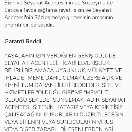
Sizin ve Seyahat Acentesi'nin bu Sözleşme ile
Satıcıya fayda sağlama niyeti, sizin ve Seyahat
Acentesi'nin Sözleşme'ye girmesinin amacının
önemli bir parçasıdır.
Garanti Reddi
YASALARIN İZİN VERDİĞİ EN GENİŞ ÖLÇÜDE,
SEYAHAT ACENTESİ, TİCARİ ELVERİŞLİLİK,
BELİRLİ BİR AMACA UYGUNLUK, MÜLKİYET VE
İHLAL ETMEME DAHİL OLMAK ÜZERE AÇIK VE
ZIMNİ TÜM GARANTİLERİ REDDEDER. SİTE VE
HİZMETLER "OLDUĞU GİBİ" VE "MEVCUT
OLDUĞU ŞEKİLDE" SUNULMAKTADIR. SEYAHAT
ACENTESİ, SİTENİN HATASIZ VEYA KESİNTİSİZ
ÇALIŞACAĞINI, KUSURLARIN DÜZELTİLECEĞİNİ
VEYA SİTENİN VEYA SUNUCULARIN VİRÜS
VEYA DİĞER ZARARLI BİLEŞENLERDEN ARİ