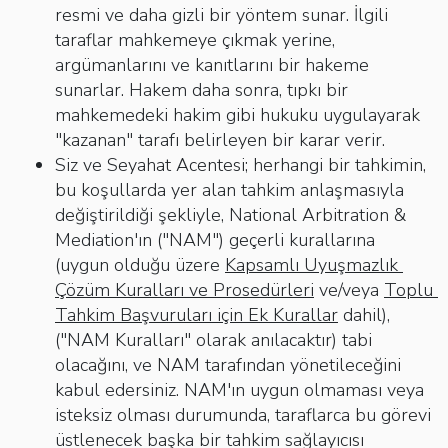
resmi ve daha gizli bir yöntem sunar. İlgili
taraflar mahkemeye çıkmak yerine,
argümanlarını ve kanıtlarını bir hakeme
sunarlar. Hakem daha sonra, tıpkı bir
mahkemedeki hakim gibi hukuku uygulayarak
"kazanan" tarafı belirleyen bir karar verir.
Siz ve Seyahat Acentesi; herhangi bir tahkimin,
bu koşullarda yer alan tahkim anlaşmasıyla
değiştirildiği şekliyle, National Arbitration &
Mediation'ın ("NAM") geçerli kurallarına
(uygun olduğu üzere
Kapsamlı Uyuşmazlık 
Çözüm Kuralları ve Prosedürleri
ve/veya
Toplu 
Tahkim Başvuruları için Ek Kurallar
dahil),
("NAM Kuralları" olarak anılacaktır) tabi
olacağını, ve NAM tarafından yönetileceğini
kabul edersiniz. NAM'ın uygun olmaması veya
isteksiz olması durumunda, taraflarca bu görevi
üstlenecek başka bir tahkim sağlayıcısı