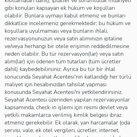
kısıtlamaları dahil), iptaller ve sorumluluk muafiyeti
gibi konuları kapsayan ek hüküm ve koşulları
olabilir. Bunlara uymayı kabul etmeniz ve bunları
dikkatlice incelemeniz gerekmektedir; bu hüküm ve
koşullara uyulmaması veya bunların ihlali,
rezervasyonunuzun veya satın alımınızın iptaline
ve/veya herhangi bir otele erişimin reddedilmesine
neden olabilir. Bu tür rezervasyon(lar) veya satın
alım(lar) için ödenen tüm tutarları (tüm ücretler
dahil) kaybedebilirsiniz. Ayrıca bu tür bir ihlal
sonucunda Seyahat Acentesi'nin katlandığı her türlü
maliyet için hesabınızdan tahsilat yapması
konusunda Seyahat Acentesi'ni yetkilendirirsiniz.
Seyahat Acentesi üzerinden yapılan rezervasyonlar
kapsamında, check-in işlemi için resmi devlet veya
yetkili makamlarca verilmiş kimlik belgesi ibraz
etmeniz gerekebilir. Ek olarak, yan harcamalar (oda
servisi, vale, ek otel vergileri, ücretler, internet,