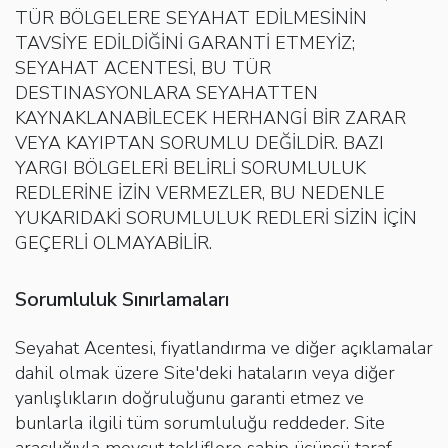
TÜR BÖLGELERE SEYAHAT EDİLMESİNİN
TAVSİYE EDİLDİĞİNİ GARANTİ ETMEYİZ;
SEYAHAT ACENTESİ, BU TÜR
DESTINASYONLARA SEYAHATTEN
KAYNAKLANABİLECEK HERHANGİ BİR ZARAR
VEYA KAYIPTAN SORUMLU DEĞİLDİR. BAZI
YARGI BÖLGELERİ BELİRLİ SORUMLULUK
REDLERİNE İZİN VERMEZLER, BU NEDENLE
YUKARIDAKİ SORUMLULUK REDLERİ SİZİN İÇİN
GEÇERLİ OLMAYABİLİR.
Sorumluluk Sınırlamaları
Seyahat Acentesi, fiyatlandırma ve diğer açıklamalar
dahil olmak üzere Site'deki hataların veya diğer
yanlışlıkların doğruluğunu garanti etmez ve
bunlarla ilgili tüm sorumluluğu reddeder. Site
aracılığıyla mevcut tekliflere sahip üçüncü taraf