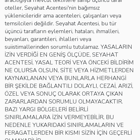
oteller, Seyahat Acentesi'nin bağımsız
yüklenicileridir ama acenteleri, çalışanları veya
temsilcileri değildir. Seyahat Acentesi, bu tür
üçüncü tarafların eylemleri, hataları, ihmalleri,
beyanları, garantileri, ihlalleri veya
suiistimallerinden sorumlu tutulamaz. YASALARIN
İZİN VERDİĞİ EN GENİŞ ÖLÇÜDE, SEYAHAT
ACENTESİ, YASAL TEORİ VEYA ÖNCEKİ BİLDİRİM
NE OLURSA OLSUN, SİTE VEYA HİZMETLERDEN
KAYNAKLANAN VEYA BUNLARLA HERHANGİ
BİR ŞEKİLDE BAĞLANTILI DOLAYLI, CEZAİ, ARIZİ,
ÖZEL VEYA SONUÇ OLARAK ORTAYA ÇIKAN
ZARARLARDAN SORUMLU OLMAYACAKTIR.
BAZI YARGI BÖLGELERİ BELİRLİ
SINIRLAMALARA İZİN VERMEYEBİLİR, BU
NEDENLE YUKARIDAKİ SINIRLAMALARIN VE
FERAGATLERDEN BİR KISMI SİZİN İÇİN GEÇERLİ