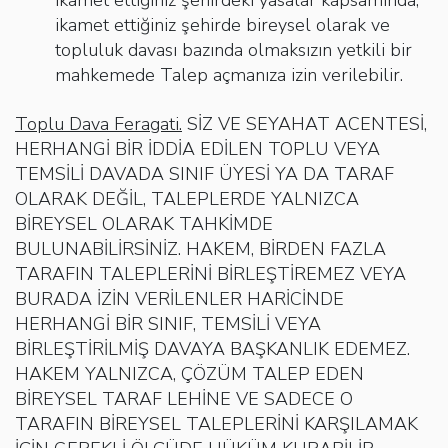
ikamet ettiğiniz şehirde bireysel olarak ve
topluluk davası bazında olmaksızın yetkili bir
mahkemede Talep açmanıza izin verilebilir.
Toplu Dava Feragati.
SİZ VE SEYAHAT ACENTESİ,
HERHANGİ BİR İDDİA EDİLEN TOPLU VEYA
TEMSİLİ DAVADA SINIF ÜYESİ YA DA TARAF
OLARAK DEĞİL, TALEPLERDE YALNIZCA
BİREYSEL OLARAK TAHKİMDE
BULUNABİLİRSİNİZ. HAKEM, BİRDEN FAZLA
TARAFIN TALEPLERİNİ BİRLEŞTİREMEZ VEYA
BURADA İZİN VERİLENLER HARİCİNDE
HERHANGİ BİR SINIF, TEMSİLİ VEYA
BİRLEŞTİRİLMİŞ DAVAYA BAŞKANLIK EDEMEZ.
HAKEM YALNIZCA, ÇÖZÜM TALEP EDEN
BİREYSEL TARAF LEHİNE VE SADECE O
TARAFIN BİREYSEL TALEPLERİNİ KARŞILAMAK