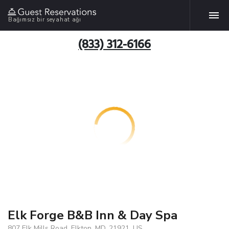
Bağımsız bir seyahat ağı
(833) 312-6166
Elk Forge B&B Inn & Day Spa
807 Elk Mills Road, Elkton, MD, 21921, US