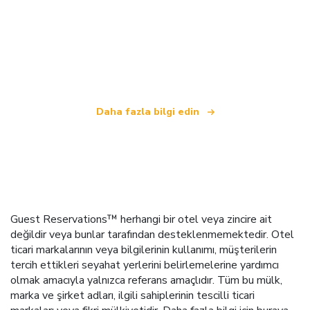
Biz, dünya çapında 100.000'den fazla otel sunan
bağımsız bir seyahat ağıyız
.
Daha fazla bilgi edin
Guest Reservations™ herhangi bir otel veya zincire ait
değildir veya bunlar tarafından desteklenmemektedir. Otel
ticari markalarının veya bilgilerinin kullanımı, müşterilerin
tercih ettikleri seyahat yerlerini belirlemelerine yardımcı
olmak amacıyla yalnızca referans amaçlıdır. Tüm bu mülk,
marka ve şirket adları, ilgili sahiplerinin tescilli ticari