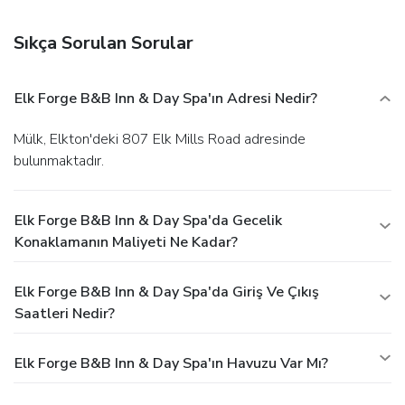
services, and gift shops/newsstands.
Dining
Quench your thirst with your favorite drink at a bar/lounge.
Sıkça Sorulan Sorular
A complimentary full breakfast is included.
Business,
Other Amenities
Featured amenities include complimentary wired Internet
Elk Forge B&B Inn & Day Spa'ın Adresi Nedir?
access, express check-in, and express check-out. Event
facilities at this bed & breakfast consist of conference
Mülk, Elkton'deki 807 Elk Mills Road adresinde
space and a meeting room. Free self parking is available
bulunmaktadır.
onsite.
Elk Forge B&B Inn & Day Spa'da Gecelik
Konaklamanın Maliyeti Ne Kadar?
Elk Forge B&B Inn & Day Spa'da Giriş Ve Çıkış
Saatleri Nedir?
Elk Forge B&B Inn & Day Spa'ın Havuzu Var Mı?