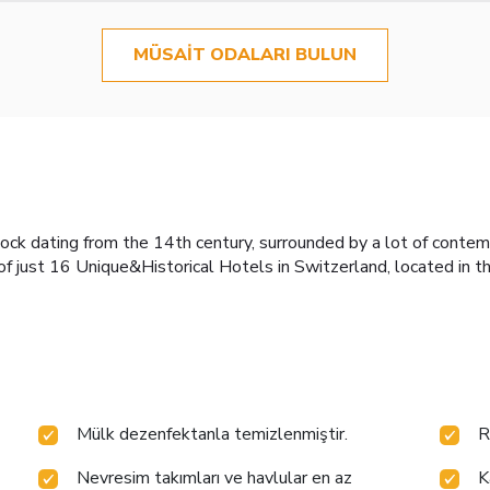
MÜSAIT ODALARI BULUN
tock dating from the 14th century, surrounded by a lot of conte
of just 16 Unique&Historical Hotels in Switzerland, located in t
Mülk dezenfektanla temizlenmiştir.
R
Nevresim takımları ve havlular en az
K