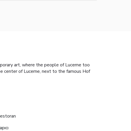
mporary art, where the people of Lucerne too
he center of Lucerne, next to the famous Hof
estoran
apıcı