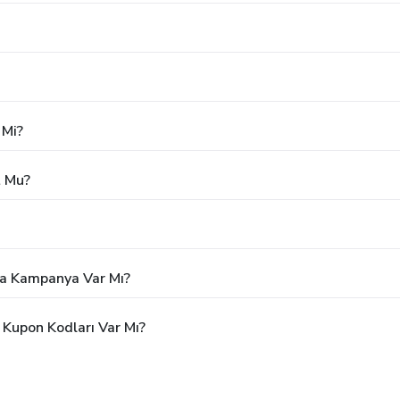
 Mi?
t Mu?
eya Kampanya Var Mı?
 Kupon Kodları Var Mı?