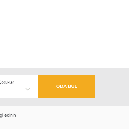
Çocuklar
ODA BUL
gi edinin