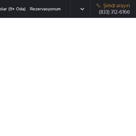
Şimdi arayın
plar (9+ Oda)
Rezervasyonum
(833) 312-6166