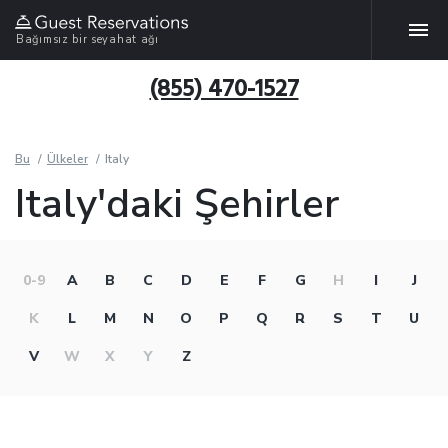
Bağımsız bir seyahat ağı
(855) 470-1527
Bu
Ülkeler
Italy
Italy'daki Şehirler
0-9
A
B
C
D
E
F
G
H
I
J
K
L
M
N
O
P
Q
R
S
T
U
V
W
X
Y
Z