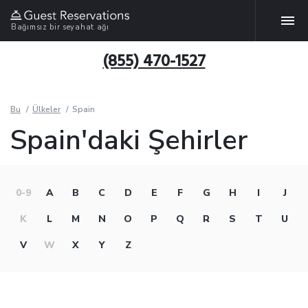
Bağımsız bir seyahat ağı
(855) 470-1527
Bu
Ülkeler
Spain
Spain'daki Şehirler
0-9
A
B
C
D
E
F
G
H
I
J
K
L
M
N
O
P
Q
R
S
T
U
V
W
X
Y
Z