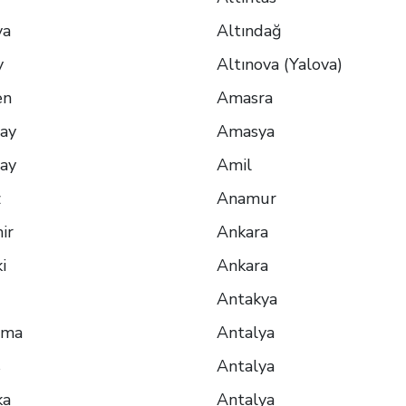
ya
Altındağ
y
Altınova (Yalova)
en
Amasra
ay
Amasya
ay
Amil
z
Anamur
ir
Ankara
i
Ankara
Antakya
rma
Antalya
s
Antalya
ka
Antalya