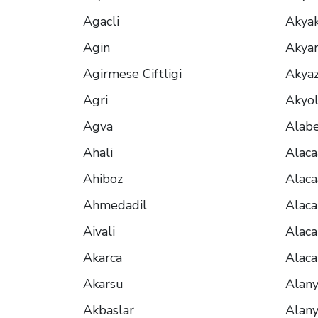
Agacli
Akya
Agin
Akyar
Agirmese Ciftligi
Akyaz
Agri
Akyo
Agva
Alabe
Ahali
Alaca
Ahiboz
Alaca
Ahmedadil
Alaca
Aivali
Alaca
Akarca
Alaca
Akarsu
Alan
Akbaslar
Alan