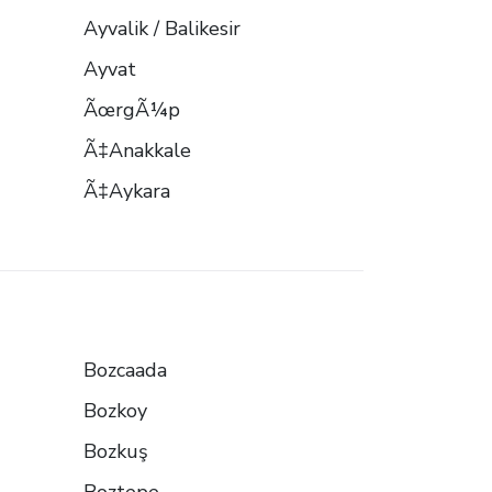
Ayvalik / Balikesir
Ayvat
ÃœrgÃ¼p
Ã‡Anakkale
Ã‡Aykara
Bozcaada
Bozkoy
Bozkuş