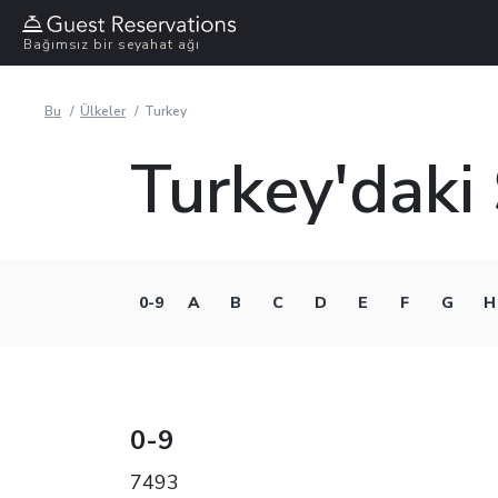
Bağımsız bir seyahat ağı
Bu
Ülkeler
Turkey
Turkey'daki 
0-9
A
B
C
D
E
F
G
H
0-9
7493