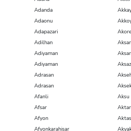
Adanda
Akka
Adaonu
Akko
Adapazari
Akor
Adilhan
Aksar
Adiyaman
Aksar
Adiyaman
Aksa
Adrasan
Akseh
Adrasan
Aksek
Afanli
Aksu
Afsar
Akta
Afyon
Akta
Afyonkarahisar
Akya