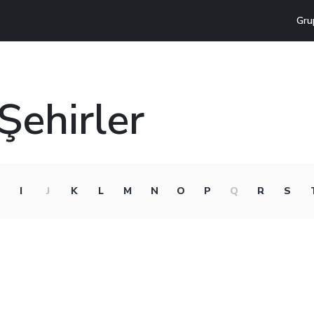
Gru
Şehirler
I
J
K
L
M
N
O
P
Q
R
S