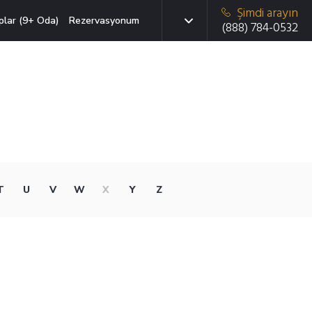
Şimdi arayın
plar (9+ Oda)
Rezervasyonum
(888) 784-0532
T
U
V
W
X
Y
Z