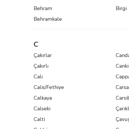
Behram
Birgi
Behramkale
C
Çakırlar
Canda
Çakırlı
Canki
Cali
Capp
Calis/Fethiye
Cars
Calkaya
Carsi
Calseki
Çarık
Calti
Çavuş