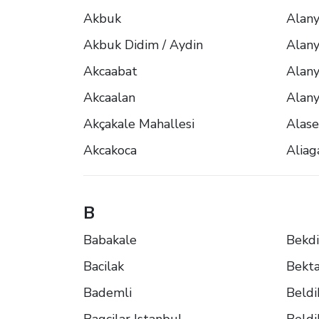
Akbuk
Alany
Akbuk Didim / Aydin
Alany
Akcaabat
Alany
Akcaalan
Alany
Akçakale Mahallesi
Alase
Akcakoca
Aliag
B
Babakale
Bekdi
Bacilak
Bekt
Bademli
Beldi