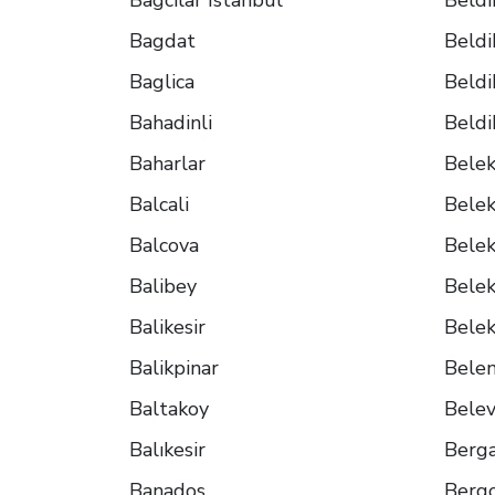
Bagcilar Istanbul
Beldi
Bagdat
Beldi
Baglica
Beldi
Bahadinli
Beldi
Baharlar
Bele
Balcali
Bele
Balcova
Belek
Balibey
Belek
Balikesir
Belek
Balikpinar
Bele
Baltakoy
Belev
Balıkesir
Berg
Banados
Berg