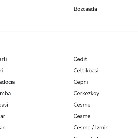
Bozcaada
rli
Cedit
ri
Celtikbasi
adocia
Cepni
amba
Cerkezkoy
basi
Cesme
lar
Cesme
in
Cesme / Izmir