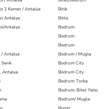
bi / Antalya
Bitez/Bodrum
bi 2 Kemer / Antalya
Bitik
bi Antalya
Bitlis
bi/Antalya
Bodrum
k
Bodrum
k
Bodrum
 / Antalya
Bodrum / Mugla
 Serik
Bodrum City
, Antalya
Bodrum City
n
Bodrum Torba
i
Bodrum, Bitez Yalisi
ama
Bodrum/ Mugla
os
Bogaz