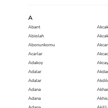
A
Abant
Akca
Abiislah
Akcak
Abonunkomu
Akca
Acarlar
Akca
Adakoy
Akca
Adalar
Akd
Adalar
Akdil
Adana
Akha
Adana
Akhis
Adana
Akilli