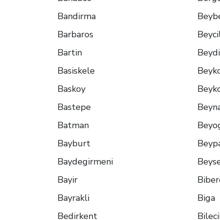
Bandirma
Beyb
Barbaros
Beyci
Bartin
Beydi
Basiskele
Beyk
Baskoy
Beyk
Bastepe
Beyn
Batman
Beyo
Bayburt
Beypa
Baydegirmeni
Beyse
Bayir
Biber
Bayrakli
Biga
Bedirkent
Bileci