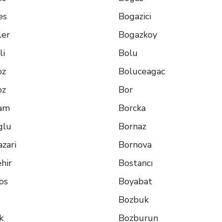
es
Bogazici
ler
Bogazkoy
li
Bolu
oz
Boluceagac
oz
Bor
am
Borcka
glu
Bornaz
zari
Bornova
hir
Bostancı
os
Boyabat
Bozbuk
k
Bozburun