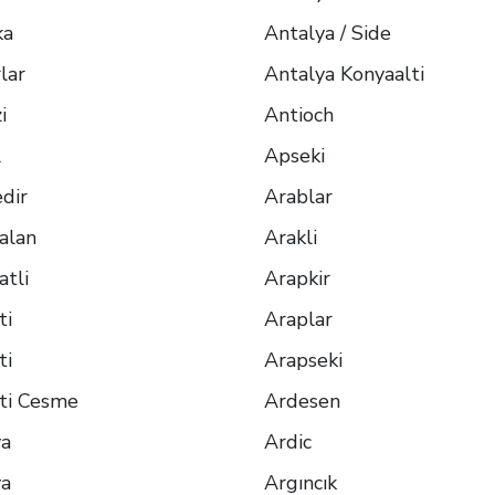
ka
Antalya / Side
lar
Antalya Konyaalti
i
Antioch
l
Apseki
dir
Arablar
alan
Arakli
atli
Arapkir
ti
Araplar
ti
Arapseki
ti Cesme
Ardesen
ya
Ardic
ya
Argıncık