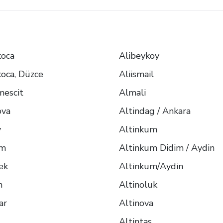
koca
Alibeykoy
oca, Düzce
Aliismail
mescit
Almali
ova
Altindag / Ankara
y
Altinkum
am
Altinkum Didim / Aydin
ek
Altinkum/Aydin
n
Altinoluk
ar
Altinova
Altintas