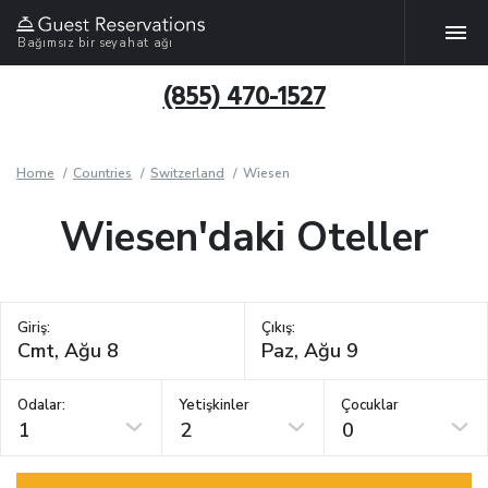
Bağımsız bir seyahat ağı
(855) 470-1527
Home
Countries
Switzerland
Wiesen
Wiesen'daki Oteller
Giriş:
Çıkış:
Odalar:
Yetişkinler
Çocuklar
1
2
0