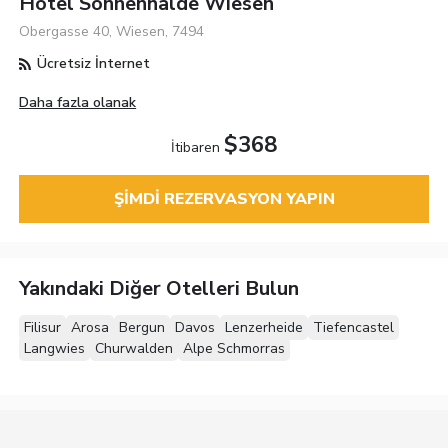
Hotel Sonnenhalde Wiesen
Obergasse 40, Wiesen, 7494
Ücretsiz İnternet
Daha fazla olanak
$368
İtibaren
ŞIMDI REZERVASYON YAPIN
Yakındaki Diğer Otelleri Bulun
Filisur
Arosa
Bergun
Davos
Lenzerheide
Tiefencastel
Langwies
Churwalden
Alpe Schmorras