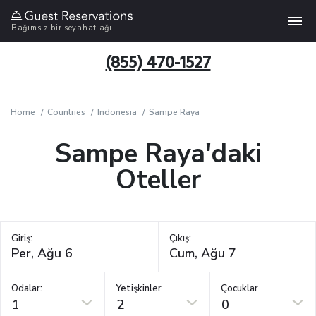
Bağımsız bir seyahat ağı
(855) 470-1527
Home
Countries
Indonesia
Sampe Raya
Sampe Raya'daki
Oteller
Giriş:
Çıkış:
Odalar:
Yetişkinler
Çocuklar
1
2
0