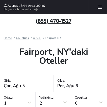
Bağımsız bir seyahat ağı
(855) 470-1527
Home
Countries
U.S.A.
Fairport, NY
Fairport, NY'daki
Oteller
Giriş:
Çıkış:
Odalar:
Yetişkinler
Çocuklar
1
2
0