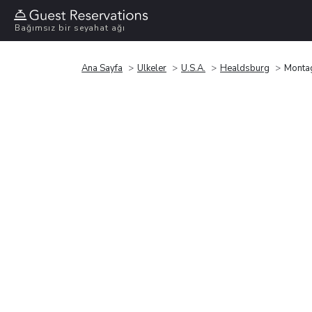
Bağımsız bir seyahat ağı
Ana Sayfa
Ülkeler
U.S.A.
Healdsburg
Monta