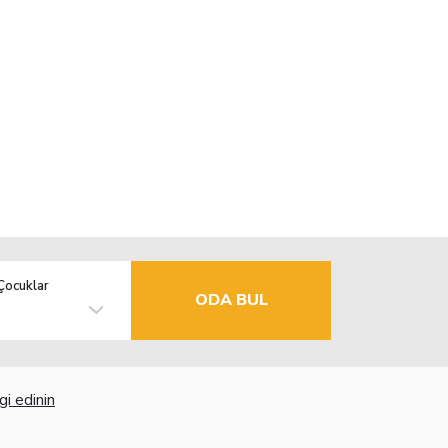
Çocuklar
ODA BUL
gi edinin