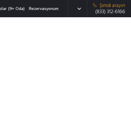
Şimdi arayın
plar (9+ Oda)
Rezervasyonum
(833) 312-6166