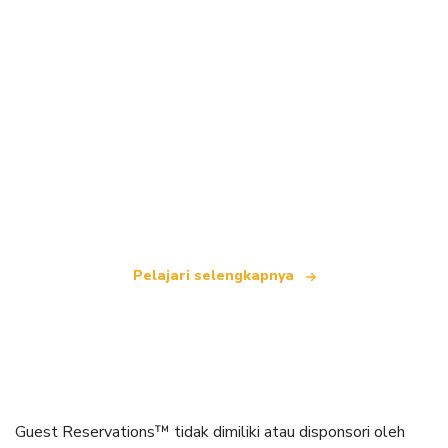
Kami adalah jaringan perjalanan independen
yang menawarkan lebih dari 100.000 hotel di
seluruh dunia.
Pelajari selengkapnya
Guest Reservations™ tidak dimiliki atau disponsori oleh