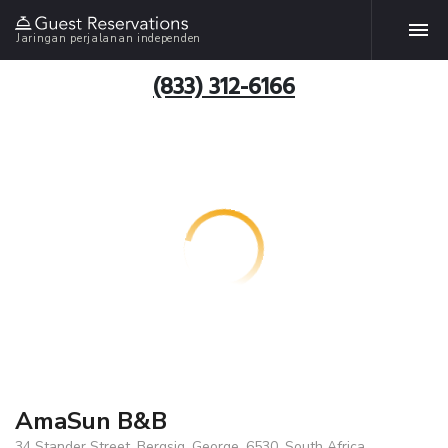
Jaringan perjalanan independen
(833) 312-6166
AmaSun B&B
34 Stander Street, Bergsig, George, 6530, South Africa