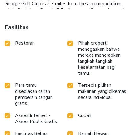
George Golf Club is 3.7 miles from the accommodation,
while Outeniqua Pass is 5.5 miles away. George Airport is
7.5 miles from the property.
Fasilitas
Restoran
Pihak properti
menegaskan bahwa
mereka menerapkan
langkah-langkah
keselamatan bagi
tamu.
Para tamu
Tersedia pilihan
disediakan cairan
makanan yang dikemas
pembersih tangan
secara individual.
gratis.
Akses Internet -
Cucian
Akses Publik Gratis
Fasilitas Bebas
Ramah Hewan