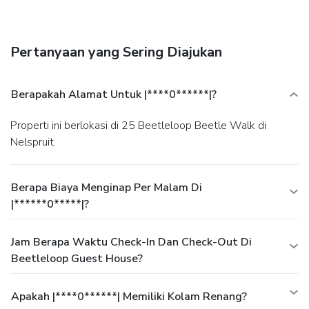
Take advantage of the guesthouse's room service (during
limited hours). Meet other guests and eat at a
complimentary reception.
Business, Other Amenities
Pertanyaan yang Sering Diajukan
A roundtrip airport shuttle is provided for a surcharge
(available on request), and free self parking is available
onsite.
Berapakah Alamat Untuk |****0******|?
Properti ini berlokasi di 25 Beetleloop Beetle Walk di
Nelspruit.
Berapa Biaya Menginap Per Malam Di
|******0*****|?
Jam Berapa Waktu Check-In Dan Check-Out Di
Beetleloop Guest House?
Apakah |****0******| Memiliki Kolam Renang?