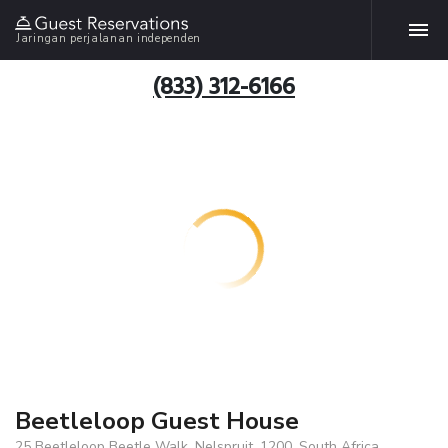
Jaringan perjalanan independen
(833) 312-6166
Beetleloop Guest House
25 Beetleloop Beetle Walk, Nelspruit, 1200, South Africa