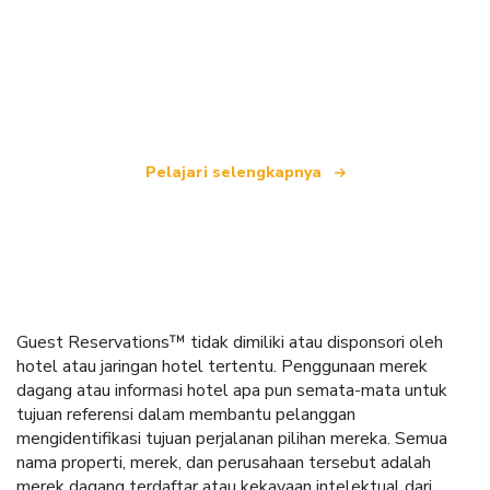
Kami adalah jaringan perjalanan independen
yang menawarkan lebih dari 100.000 hotel di
seluruh dunia.
Pelajari selengkapnya
Guest Reservations™ tidak dimiliki atau disponsori oleh
hotel atau jaringan hotel tertentu. Penggunaan merek
dagang atau informasi hotel apa pun semata-mata untuk
tujuan referensi dalam membantu pelanggan
mengidentifikasi tujuan perjalanan pilihan mereka. Semua
nama properti, merek, dan perusahaan tersebut adalah
merek dagang terdaftar atau kekayaan intelektual dari