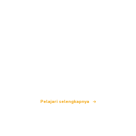
Kami adalah jaringan perjalanan independen
yang menawarkan lebih dari 100.000 hotel di
seluruh dunia.
Pelajari selengkapnya