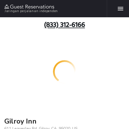
Jaringan perjalanan independen
(833) 312-6166
Gilroy Inn
611 Leavesley Rd, Gilroy, CA, 95020, US