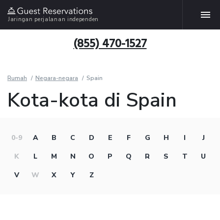
Jaringan perjalanan independen
(855) 470-1527
Rumah
Negara-negara
Spain
Kota-kota di Spain
0-9
A
B
C
D
E
F
G
H
I
J
K
L
M
N
O
P
Q
R
S
T
U
V
W
X
Y
Z