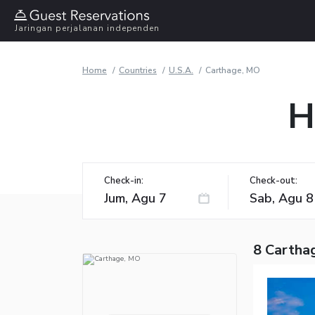
Jaringan perjalanan independen
Home
Countries
U.S.A.
Carthage, MO
H
Check-in:
Check-out:
8 Cartha