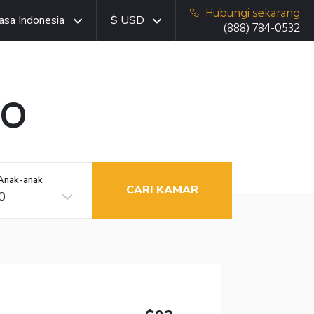
Hubungi sekarang
asa Indonesia
$ USD
(888) 784-0532
MO
Anak-anak
CARI KAMAR
0