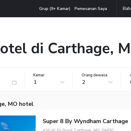
Bah
Grup (9+ Kamar)
Pemesanan Saya
otel di Carthage, 
Kamar:
Orang dewasa
1
2
ge, MO hotel
Super 8 By Wyndham Carthage
416 W. Fir Road, Carthage, MO, 64836