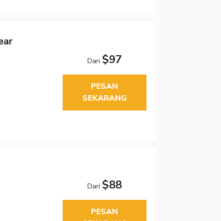
ear
$97
Dari
PESAN
SEKARANG
$88
Dari
PESAN