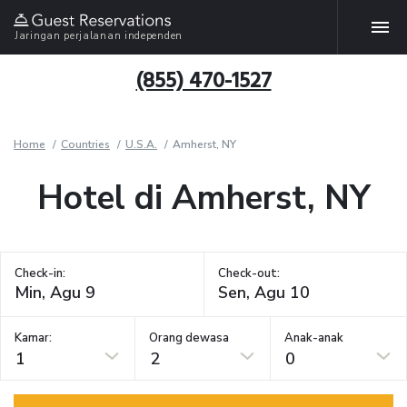
Jaringan perjalanan independen
(855) 470-1527
Home
Countries
U.S.A.
Amherst, NY
Hotel di Amherst, NY
Check-in:
Check-out:
Kamar:
Orang dewasa
Anak-anak
1
2
0