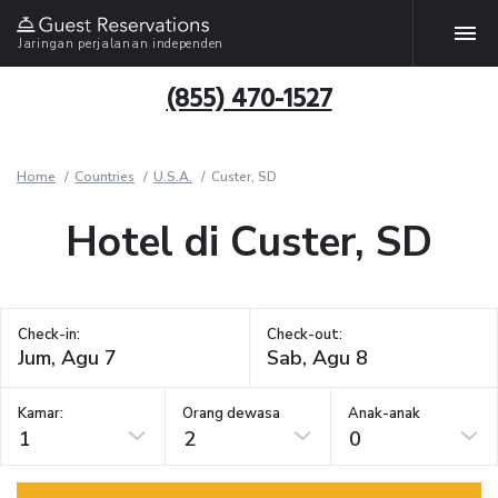
Jaringan perjalanan independen
(855) 470-1527
Home
Countries
U.S.A.
Custer, SD
Hotel di Custer, SD
Check-in:
Check-out:
Kamar:
Orang dewasa
Anak-anak
1
2
0