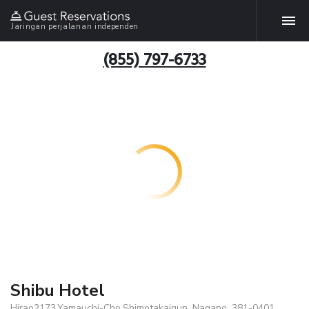
Jaringan perjalanan independen
(855) 797-6733
Shibu Hotel
Hirao2173,Yamauchi-Cho,Shimotakaigun, Nagano, 381-0401,