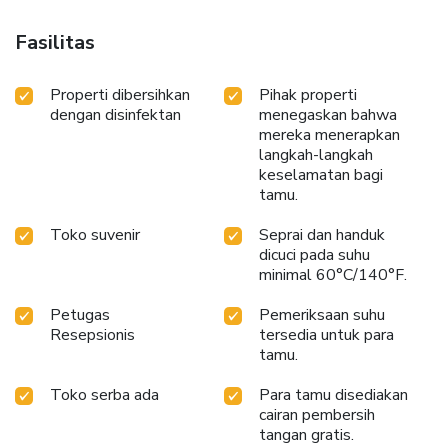
while maintaining the level of comfort.For a more enjoyable
stay, select rooms at ryokan are equipped with linen
Fasilitas
service and air conditioning. Expand your in-room
entertainment choices with various amenities, such as
Properti dibersihkan
Pihak properti
television offered in certain accommodations.Rest assured
dengan disinfektan
menegaskan bahwa
that your hydration needs will be met, as some
mereka menerapkan
guestrooms are equipped with a refrigerator, a coffee or
langkah-langkah
tea maker, bottled water, instant coffee, instant tea and
keselamatan bagi
mini bar. Maintain your cleanliness and comfort using a hair
tamu.
dryer and toiletries available in select guest restrooms.
Indulge in the numerous pursuits available at Shibu Hotel.
Toko suvenir
Seprai dan handuk
Treat and spoil yourself by taking a trip to spa. License
dicuci pada suhu
Number(s): 長野県中野保健所指令 7中保環第75－2
minimal 60°C/140°F.
Petugas
Pemeriksaan suhu
Resepsionis
tersedia untuk para
tamu.
Toko serba ada
Para tamu disediakan
cairan pembersih
tangan gratis.