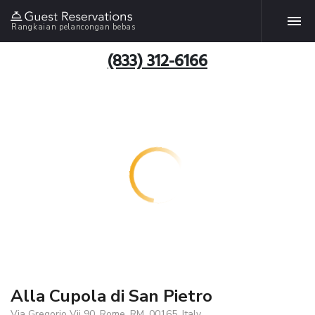
Rangkaian pelancongan bebas
(833) 312-6166
Alla Cupola di San Pietro
Via Gregorio Vii 90, Rome, RM, 00165, Italy